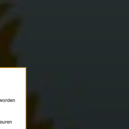
 worden
keuren