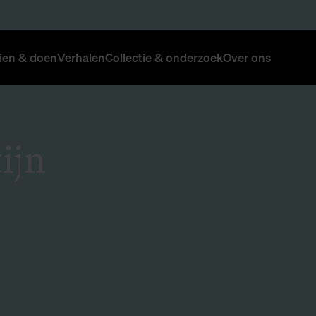
ien & doen
Verhalen
Collectie & onderzoek
Over ons
ijn