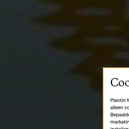
Coo
Plantin 
alleen c
Bepaalde
marketin
instelle