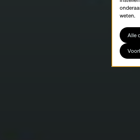
onderaan
weten.
Alle
Voork