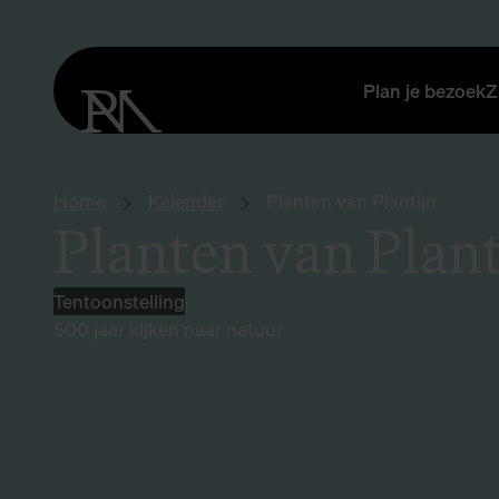
Plan je bezoek
Z
Home
Kalender
Planten van Plantijn
Planten van Plant
Tentoonstelling
500 jaar kijken naar natuur