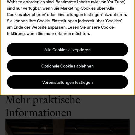
Website erforderlich sind. Bestimmte Inhalte (wie von YouTube)
Beides ist erhältlich in Niederländisch, Englisch, Französisch,
sind nur verfügbar, wenn Sie Marketing-Cookies über ‘Alle
Deutsch und Spanisch.
Cookies akzeptieren’ oder ‘Einstellungen festlegen’ akzeptieren.
Sie sind kein Leser? Dann gibt es die Audioführung. Die bietet
Sie können Ihre Cookie-Einstellungen jederzeit über ‘Cookies’
eine Interpretation der Räume und Werke. Kostenlos an
am Ende der Website anpassen. Lesen Sie unsere Cookie-
unserer Rezeption erhältlich.
Erklärung, wenn Sie mehr erfahren möchten.
Entdecken Sie den Besucherführer
Alle Cookies akzeptieren
Optionale Cookies ablehnen
Voreinstellungen festlegen
Mehr praktische
Informationen