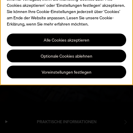
Cookies akzeptieren’ oder ‘Einstellungen festlegen’ akzeptieren.
Sie können Ihre Cookie-Einstellungen jederzeit über ‘Cookies’
am Ende der Website anpassen. Lesen Sie unsere Cookie-
Erklärung, wenn Sie mehr erfahren möchten.
Abonnieren Sie die
Updates
Alle Cookies akzeptieren
Unsere Newsletter informiert Sie zu allen Neuigkeiten rund um
Optionale Cookies ablehnen
das Museum Plantin-Moretus. Bleiben Sie auf dem Laufenden!
Zur Anmeldung
Voreinstellungen festlegen
PRAKTISCHE INFORMATIONEN