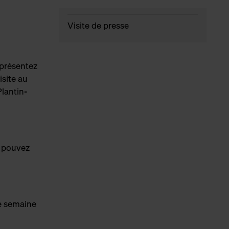
Visite de presse
r présentez
isite au
lantin-
s pouvez
ne semaine