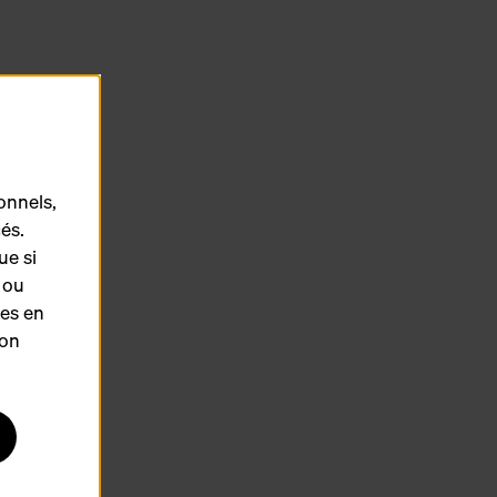
le le
onnels,
és.
ue si
 ou
ces en
ion
e).
virons.
otre