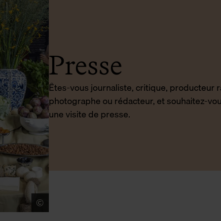
Presse
Êtes-vous journaliste, critique, producteur 
photographe ou rédacteur, et souhaitez-vo
une visite de presse.
©
Sigrid Spinnox