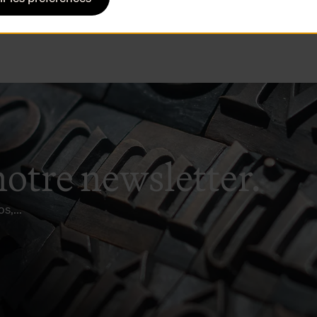
us@antwerpen.be
.
notre newsletter.
s,...