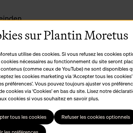
leinden
uillez prendre rendez-vous à l'avance afin de choisir ensemb
kies sur Plantin Moretus
Moretus utilise des cookies. Si vous refusez les cookies opti
 peut s'insérer dans le calendrier des activités prévues.
s cookies nécessaires au fonctionnement du site seront plac
 contenus (comme ceux de YouTube) ne sont disponibles q
eptez les cookies marketing via ‘Accepter tous les cookies’
 les préférences’. Vous pouvez toujours ajuster vos préféren
e musée.
de cookies via ‘Cookies’ en bas du site. Lisez notre déclarat
lles préparations
(changements de costumes ou maquillag
 aux cookies si vous souhaitez en savoir plus.
ants Brabo et Groenplaats se situent à proximité.
s trouverez un grand nombre d'établissements dans les en
ter tous les cookies
Refuser les cookies optionnels
n du Rubenshuis pour un usage commercial ? Envoyez-nous v
ir les préférences