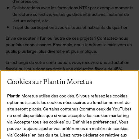
d’impression.
Collaborations avec les formations NT2 : par exemple moments
de lecture collective, visites guidées interactives, matériel de
lecture adapté, etc.
Trajet de participation avec visiteurs et habitants du quartier
Envie de soutenir l’un ou l’autre de ces projets ?
Contactez-nous
pour faire connaissance. Ensemble, nous tendrons la main vers un
public plus large, plus diversifié et plus impliqué.
En échange de votre contribution, vous recevrez une attestation
fiscale qui vous donnera droit à une déduction fiscale de 45 %.
Cookies sur Plantin Moretus
Plantin Moretus utilise des cookies. Si vous refusez les cookies
optionnels, seuls les cookies nécessaires au fonctionnement du
site seront placés. Certains contenus (comme ceux de YouTube)
ne sont disponibles que si vous acceptez les cookies marketing
via ‘Accepter tous les cookies’ ou ‘Définir les préférences’. Vous
pouvez toujours ajuster vos préférences en matière de cookies
via ‘Cookies’ en bas du site. Lisez notre déclaration relative aux