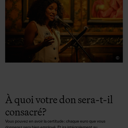
©
To
À quoi votre don sera-t-il
consacré?
Vous pouvez en avoir la certitude : chaque euro que vous
donnerez sera bien employé. Et ira intégralement au