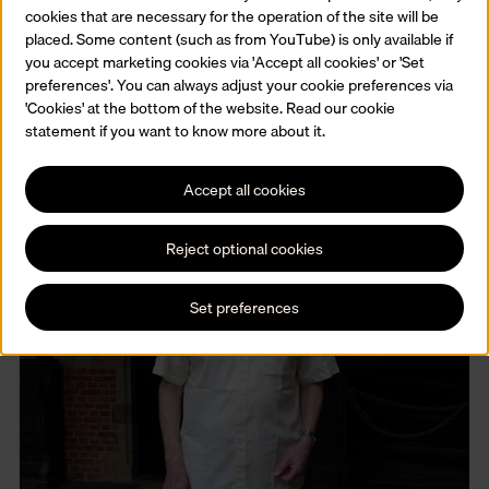
cookies that are necessary for the operation of the site will be
Heel zijn leven specialiseerde kunstenaar-meesterdrukker Rudolf
placed. Some content (such as from YouTube) is only available if
Broulim (Praag, 1943) zich in druktechnieken en lithografie. Hij
you accept marketing cookies via 'Accept all cookies' or 'Set
schenkt een selectie van 39 lithografieën aan het Prentenkabinet.
preferences'. You can always adjust your cookie preferences via
Lees meer
'Cookies' at the bottom of the website. Read our cookie
statement if you want to know more about it.
Accept all cookies
Reject optional cookies
Set preferences