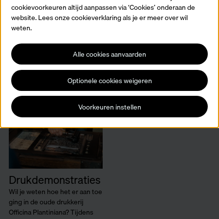
cookievoorkeuren altijd aanpassen via ‘Cookies’ onderaan de
Lees meer
website. Lees onze cookieverklaring als je er meer over wil
weten.
Alle cookies aanvaarden
Optionele cookies weigeren
Voorkeuren instellen
Drukdemonstraties
Wil je weten hoe het er aan toe
ging in de oude drukkerij
Officina Plantiniana? Tijdens