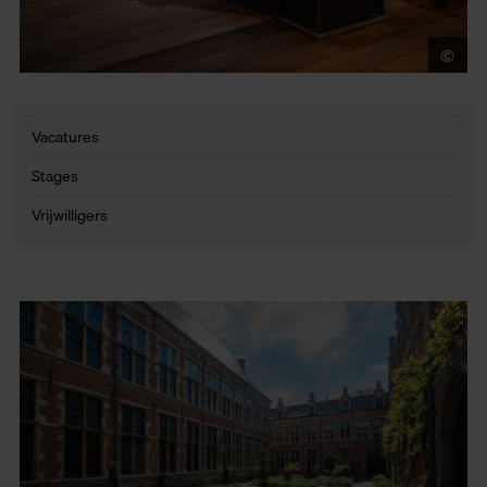
©
LU
Vacatures
Stages
Vrijwilligers