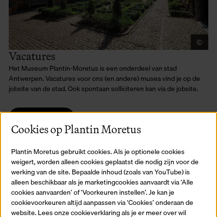
©
Je
Vacatures
Het Museum Plantin-Moretus is een onderdeel van stad
Antwerpen. Vacatures voor ons (en andere) musea vind je op de
jobsite van de stad. Ook spontaan solliciteren kan via de jobsite.
Naar de jobsite
Cookies op Plantin Moretus
Plantin Moretus gebruikt cookies. Als je optionele cookies
weigert, worden alleen cookies geplaatst die nodig zijn voor de
Stages
werking van de site. Bepaalde inhoud (zoals van YouTube) is
alleen beschikbaar als je marketingcookies aanvaardt via ‘Alle
Stagiair bij het Museum Plantin-Moretus? Dan maak je deel uit van
cookies aanvaarden’ of ‘Voorkeuren instellen’. Je kan je
ons team en word je ingezet in onze dagelijkse werking. We willen
cookievoorkeuren altijd aanpassen via ‘Cookies’ onderaan de
je alle kansen bieden om het maximale uit je stage te halen. Wees
website. Lees onze cookieverklaring als je er meer over wil
gerust: je wordt daarbij goed opgevolgd en begeleid.