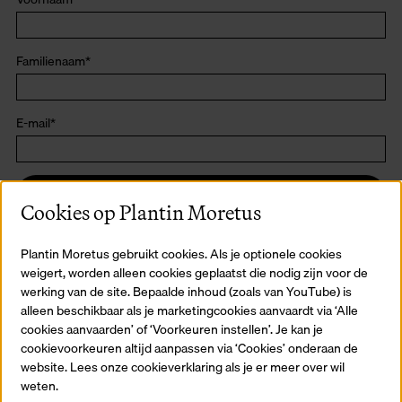
Familienaam
*
E-mail
*
Schrijf me in!
Cookies op Plantin Moretus
Plantin Moretus gebruikt cookies. Als je optionele cookies
weigert, worden alleen cookies geplaatst die nodig zijn voor de
werking van de site. Bepaalde inhoud (zoals van YouTube) is
alleen beschikbaar als je marketingcookies aanvaardt via ‘Alle
cookies aanvaarden’ of ‘Voorkeuren instellen’. Je kan je
Blijf op de hoogte
cookievoorkeuren altijd aanpassen via ‘Cookies’ onderaan de
website. Lees onze cookieverklaring als je er meer over wil
Registreer je voor onze nieuwsbrief en blijf op de hoogte van alle
weten.