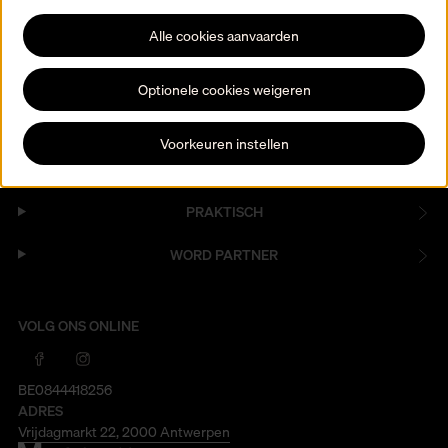
expo’s, activiteiten en evenementen.
Schrijf je in
Alle cookies aanvaarden
Optionele cookies weigeren
Voorkeuren instellen
PRAKTISCH
WORD PARTNER
VOLG ONS ONLINE
BE0844418256
ADRES
Vrijdagmarkt 22, 2000 Antwerpen