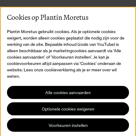
S
Cookies op Plantin Moretus
Plantin Moretus gebruikt cookies. Als je optionele cookies
weigert, worden alleen cookies geplaatst die nodig zijn voor de
werking van de site. Bepaalde inhoud (zoals van YouTube) is
alleen beschikbaar als je marketingcookies aanvaardt via ‘Alle
cookies aanvaarden’ of ‘Voorkeuren instellen’. Je kan je
cookievoorkeuren altijd aanpassen via ‘Cookies’ onderaan de
website. Lees onze cookieverklaring als je er meer over wil
weten.
Slim naar Antwerpen
Alle cookies aanvaarden
Geef je startadres in en Slim naar Antwerpen berekent de
beste route naar het museum.
Optionele cookies weigeren
Plan je route
Voorkeuren instellen