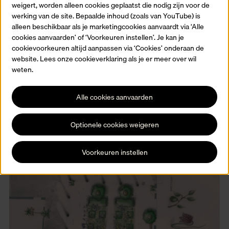
weigert, worden alleen cookies geplaatst die nodig zijn voor de
werking van de site. Bepaalde inhoud (zoals van YouTube) is
In de nieuw aangeplante tuin van het Museum Plantin-Motetus
alleen beschikbaar als je marketingcookies aanvaardt via ‘Alle
kan je nu een aantal van de plantensoorten uit Clusius' boek
cookies aanvaarden’ of ‘Voorkeuren instellen’. Je kan je
bewonderen.
cookievoorkeuren altijd aanpassen via ‘Cookies’ onderaan de
website. Lees onze cookieverklaring als je er meer over wil
weten.
Alle cookies aanvaarden
Meer info
Optionele cookies weigeren
Voorkeuren instellen