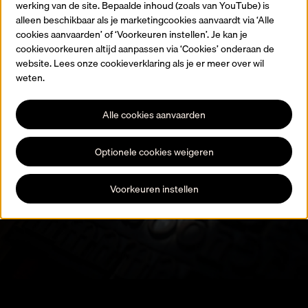
werking van de site. Bepaalde inhoud (zoals van YouTube) is
Terug naar de homepagina
alleen beschikbaar als je marketingcookies aanvaardt via ‘Alle
cookies aanvaarden’ of ‘Voorkeuren instellen’. Je kan je
cookievoorkeuren altijd aanpassen via ‘Cookies’ onderaan de
website. Lees onze cookieverklaring als je er meer over wil
weten.
Alle cookies aanvaarden
Blijf op de hoogte
Optionele cookies weigeren
Registreer je voor onze nieuwsbrief en blijf op de hoogte van alle
expo’s, activiteiten en evenementen.
Voorkeuren instellen
Schrijf je in