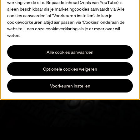
werking van de site. Bepaalde inhoud (zoals van YouTube) is
Terug naar de homepagina
alleen beschikbaar als je marketingcookies aanvaardt via ‘Alle
cookies aanvaarden’ of ‘Voorkeuren instellen’. Je kan je
cookievoorkeuren altijd aanpassen via ‘Cookies’ onderaan de
website. Lees onze cookieverklaring als je er meer over wil
weten.
Alle cookies aanvaarden
Blijf op de hoogte
Optionele cookies weigeren
Registreer je voor onze nieuwsbrief en blijf op de hoogte van alle
expo’s, activiteiten en evenementen.
Voorkeuren instellen
Schrijf je in