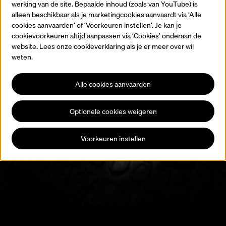
werking van de site. Bepaalde inhoud (zoals van YouTube) is
Terug naar de homepagina
alleen beschikbaar als je marketingcookies aanvaardt via ‘Alle
cookies aanvaarden’ of ‘Voorkeuren instellen’. Je kan je
cookievoorkeuren altijd aanpassen via ‘Cookies’ onderaan de
website. Lees onze cookieverklaring als je er meer over wil
weten.
Alle cookies aanvaarden
Blijf op de hoogte
Optionele cookies weigeren
Registreer je voor onze nieuwsbrief en blijf op de hoogte van alle
expo’s, activiteiten en evenementen.
Voorkeuren instellen
Schrijf je in