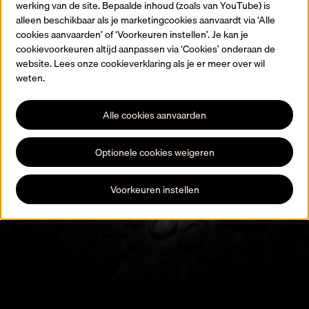
werking van de site. Bepaalde inhoud (zoals van YouTube) is
Terug naar de homepagina
alleen beschikbaar als je marketingcookies aanvaardt via ‘Alle
cookies aanvaarden’ of ‘Voorkeuren instellen’. Je kan je
cookievoorkeuren altijd aanpassen via ‘Cookies’ onderaan de
website. Lees onze cookieverklaring als je er meer over wil
weten.
Alle cookies aanvaarden
Blijf op de hoogte
Optionele cookies weigeren
Registreer je voor onze nieuwsbrief en blijf op de hoogte van alle
expo’s, activiteiten en evenementen.
Voorkeuren instellen
Schrijf je in