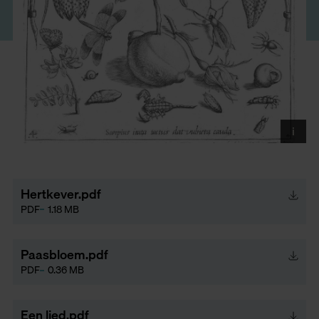
i
Ja
vr
Mo
Hertkever.pdf
PDF
1.18 MB
Paasbloem.pdf
PDF
0.36 MB
Een lied.pdf