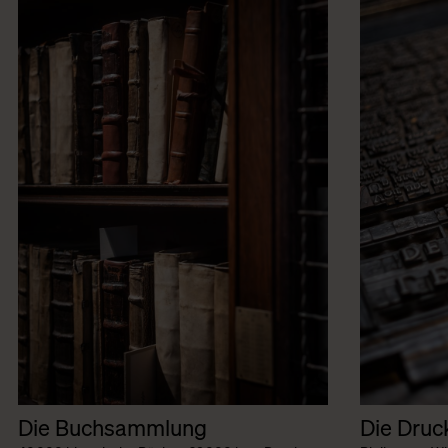
Die Buchsammlung
Die Druc