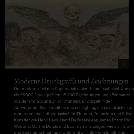
i
Ja
Ra
An
Moderne Druckgrafik und Zeichnungen
Der moderne Teil des Kupferstichkabinetts umfasst nicht wenige
als 26.000 Druckgrafiken, 18.000 Zeichnungen und xBildbände
aus dem 19., 20. und 21. Jahrhundert. Er wurzelt in der
Antwerpener Grafiktradition und schlägt zugleich die Brücke zu
modernen und zeitgenössischen Themen, Techniken und Stilen.
Künstler wie Henri Leys, Henri De Braekeleer, James Ensor, Rik
Wouters, Marthe Donas und Luc Tuymans zeigen, wie sich Grafik
und Zeichnung beständig weiterentwickeln – von feinfühligen