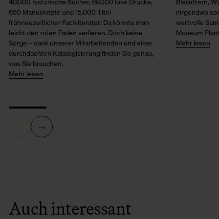
40.000 historische Bücher, 69.000 lose Drucke,
Bleilettern, 
650 Manuskripte und 15.000 Titel
nirgendwo sons
frühneuzeitlicher Fachliteratur: Da könnte man
wertvolle Sam
leicht den roten Faden verlieren. Doch keine
Museum Plant
Sorge – dank unserer Mitarbeitenden und einer
Mehr lesen
durchdachten Katalogisierung finden Sie genau,
was Sie brauchen.
Mehr lesen
Auch interessant