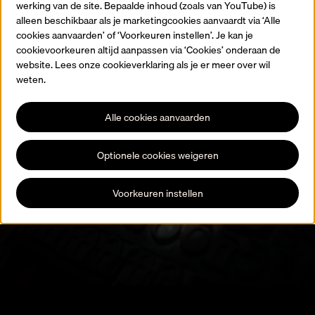
werking van de site. Bepaalde inhoud (zoals van YouTube) is
Terug naar de homepagina
alleen beschikbaar als je marketingcookies aanvaardt via ‘Alle
cookies aanvaarden’ of ‘Voorkeuren instellen’. Je kan je
cookievoorkeuren altijd aanpassen via ‘Cookies’ onderaan de
website. Lees onze cookieverklaring als je er meer over wil
weten.
Alle cookies aanvaarden
Blijf op de hoogte
Optionele cookies weigeren
Registreer je voor onze nieuwsbrief en blijf op de hoogte van alle
expo’s, activiteiten en evenementen.
Voorkeuren instellen
Schrijf je in