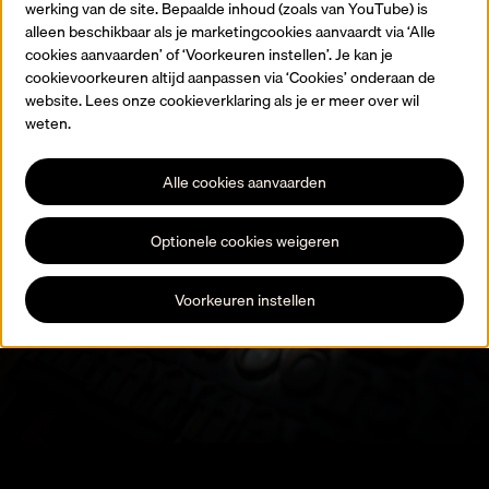
werking van de site. Bepaalde inhoud (zoals van YouTube) is
Terug naar de homepagina
alleen beschikbaar als je marketingcookies aanvaardt via ‘Alle
cookies aanvaarden’ of ‘Voorkeuren instellen’. Je kan je
cookievoorkeuren altijd aanpassen via ‘Cookies’ onderaan de
website. Lees onze cookieverklaring als je er meer over wil
weten.
Alle cookies aanvaarden
Blijf op de hoogte
Optionele cookies weigeren
Registreer je voor onze nieuwsbrief en blijf op de hoogte van alle
expo’s, activiteiten en evenementen.
Voorkeuren instellen
Schrijf je in