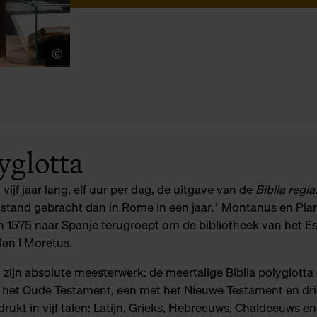
©
LUCID
lyglotta
jf jaar lang, elf uur per dag, de uitgave van de
Biblia regia
stand gebracht dan in Rome in een jaar.
'
Montanus en Plan
n 1575 naar Spanje terugroept om de bibliotheek van het Esc
 Jan I Moretus.
jn zijn absolute meesterwerk: de meertalige Biblia polyglotta 
met het Oude Testament, een met het Nieuwe Testament en dr
drukt in vijf talen: Latijn, Grieks, Hebreeuws, Chaldeeuws e