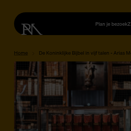
Plan je bezoek
Z
Home
De Koninklijke Bijbel in vijf talen - Arias