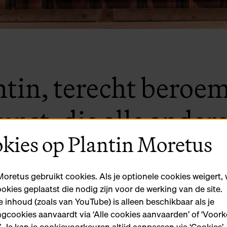
antin, terecht beroe
nst, die alle ander
kies op Plantin Moretus
 leven. Zijn sterke
n bewonderenswaard
Moretus gebruikt cookies. Als je optionele cookies weigert,
ookies geplaatst die nodig zijn voor de werking van de site.
 inhoud (zoals van YouTube) is alleen beschikbaar als je
noeste werkkracht en
gcookies aanvaardt via ‘Alle cookies aanvaarden’ of ‘Voor
n’. Je kan je cookievoorkeuren altijd aanpassen via ‘Cookies’