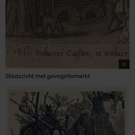
©
Mu
Stadszicht met gevogeltemarkt