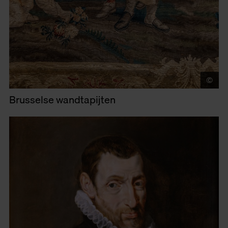
©
LU
Brusselse wandtapijten