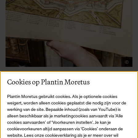
©
Vi
Een Italiaanse blik op de Nederlanden -
Lodovico Guicciardini
Cookies op Plantin Moretus
Plantin Moretus gebruikt cookies. Als je optionele cookies
weigert, worden alleen cookies geplaatst die nodig zijn voor de
werking van de site. Bepaalde inhoud (zoals van YouTube) is
alleen beschikbaar als je marketingcookies aanvaardt via ‘Alle
cookies aanvaarden’ of ‘Voorkeuren instellen’. Je kan je
cookievoorkeuren altijd aanpassen via ‘Cookies’ onderaan de
website. Lees onze cookieverklaring als je er meer over wil