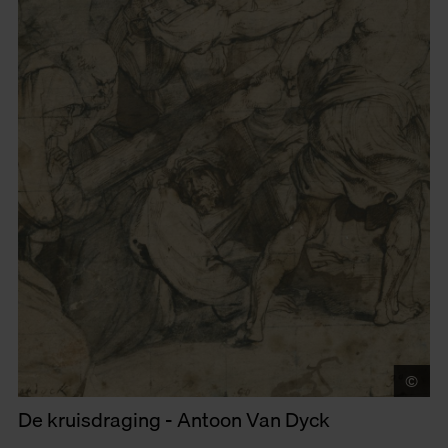
©
Mu
De kruisdraging - Antoon Van Dyck