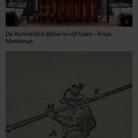
©
LU
De Koninklijke Bijbel in vijf talen - Arias
Montanus