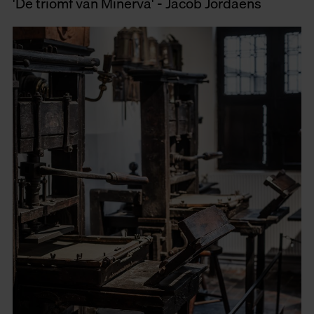
'De triomf van Minerva' - Jacob Jordaens