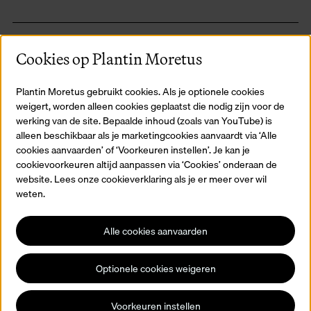
Praktische info
Cookies op Plantin Moretus
Voor wie?
Plantin Moretus gebruikt cookies. Als je optionele cookies
weigert, worden alleen cookies geplaatst die nodig zijn voor de
Hoe lang?
werking van de site. Bepaalde inhoud (zoals van YouTube) is
alleen beschikbaar als je marketingcookies aanvaardt via ‘Alle
Prijs?
cookies aanvaarden’ of ‘Voorkeuren instellen’. Je kan je
cookievoorkeuren altijd aanpassen via ‘Cookies’ onderaan de
website. Lees onze cookieverklaring als je er meer over wil
weten.
Alle cookies aanvaarden
Ontdek ook
Optionele cookies weigeren
Voorkeuren instellen