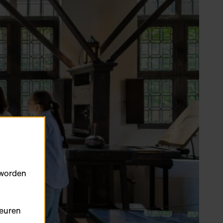
 worden
keuren