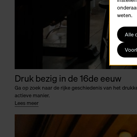
onderaan
weten.
Alle
Voork
Druk bezig in de 16de eeuw
Ga op zoek naar de rijke geschiedenis van het druk
actieve manier.
Lees meer