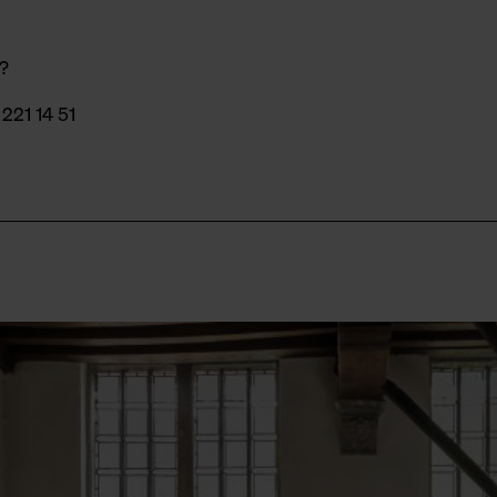
d?
221 14 51