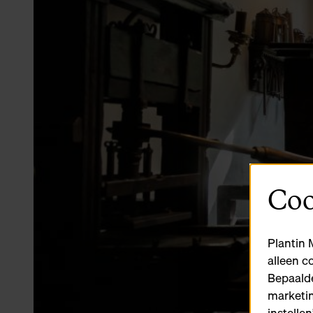
Coo
Plantin 
alleen c
Bepaalde
marketin
instelle