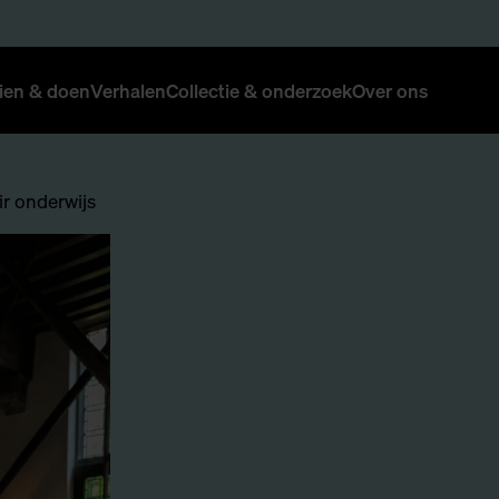
ien & doen
Verhalen
Collectie & onderzoek
Over ons
r onderwijs