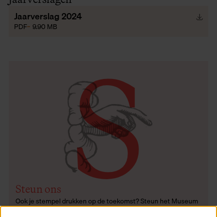
Jaarverslag 2024
S
PDF
9.90 MB
Steun ons
Ook je stempel drukken op de toekomst? Steun het Museum
Plantin-Moretus als vriend, schenker of sponsor.