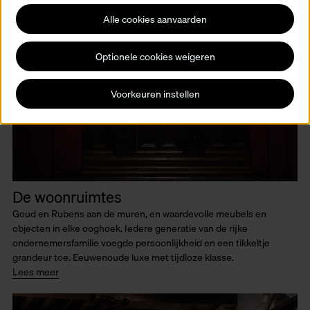
Alle cookies aanvaarden
Optionele cookies weigeren
Voorkeuren instellen
De woonruimtes
Goud en Rubens aan de muren, en waardevolle meubels en
objecten in elke ooghoek. Iedere generatie van de rijke
ondernemersfamilie voegde persoonlijkheid en een tikkeltje
grandeur toe. Eeuwenoude luxe met tijdloze klasse.
Lees meer