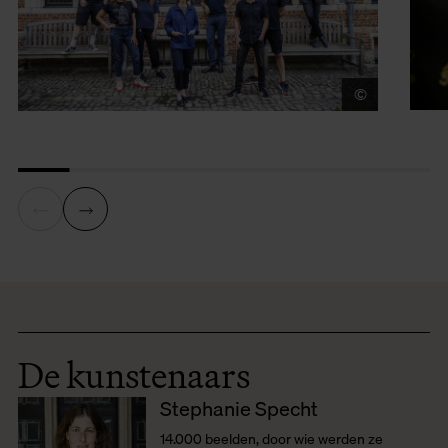
©
foto: Vict
De kunstenaars
Stephanie Specht
14.000 beelden, door wie werden ze