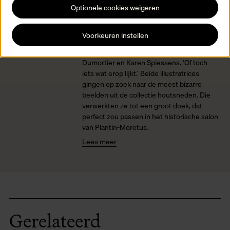
Optionele cookies weigeren
Charlotte Dumortier en Karen
Spiessens
Voorkeuren instellen
Het museum kan best een extra Vlaams
wandtapijt gebruiken, vonden Charlotte
Dumortier en Karen Spiessens. ‘Of toch
iets wat erop lijkt.’ Beide illustratrices
gingen op zoek naar de meest bizarre
beelden uit de collectie houtsneden. Die
verwerkten ze tot een groot doek, dat
perfect zou passen in het historische salon
van Plantin-Moretus.
Lees meer
Gerelateerd