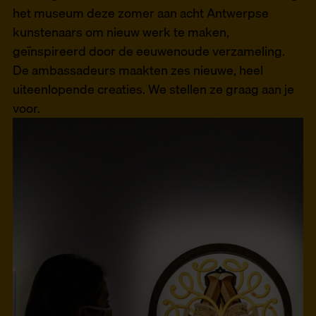
het museum deze zomer aan acht Antwerpse
kunstenaars om nieuw werk te maken,
geïnspireerd door de eeuwenoude verzameling.
De ambassadeurs maakten zes nieuwe, heel
uiteenlopende creaties. We stellen ze graag aan je
voor.