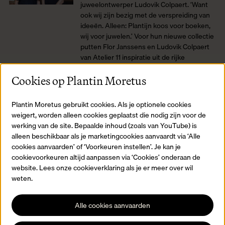
juweelontwerper Ludovik Colpaert. ‘Want
ook wij zijn bezig met de verspreiding van
ideeën. Alleen: Plantijn koos voor boeken,
wij voor juwelen.’ Voor hun nieuwe collectie
putten Flor Janssens en Ludovik Colpaert
van Atelier 11 inspiratie uit de rijke
verzameling houtsneden van het museum.
Cookies op Plantin Moretus
Lees meer
Eltipo
Plantin Moretus gebruikt cookies. Als je optionele cookies
weigert, worden alleen cookies geplaatst die nodig zijn voor de
Oorspronkelijk wilde hij de letter ‘P’ van
werking van de site. Bepaalde inhoud (zoals van YouTube) is
Plantijn uitwerken in hout. Of zelfs
alleen beschikbaar als je marketingcookies aanvaardt via ‘Alle
meerdere letters, en er een woord mee
cookies aanvaarden’ of ‘Voorkeuren instellen’. Je kan je
vormen. ‘Maar dat was te gemakkelijk’,
cookievoorkeuren altijd aanpassen via ‘Cookies’ onderaan de
oordeelt Dirk Claessen, alias eltipo.
website. Lees onze cookieverklaring als je er meer over wil
‘Daarmee ging alle aandacht naar het
weten.
woord, terwijl ik veel liever de schoonheid
van de aparte letter benadruk.’ Dus stak hij
al zijn creativiteit in één enkele letter.
Alle cookies aanvaarden
Lees meer