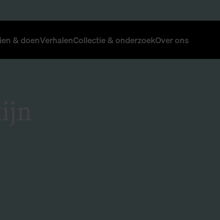
ien & doen
Verhalen
Collectie & onderzoek
Over ons
ijn