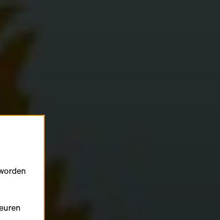
 worden
keuren