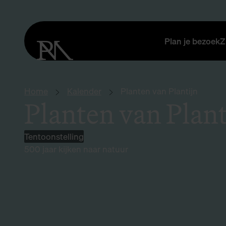
Plan je bezoek
Z
Home
Kalender
Planten van Plantijn
Planten van Plant
Tentoonstelling
500 jaar kijken naar natuur