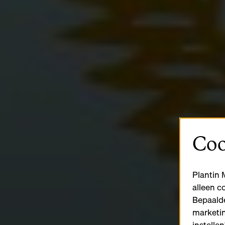
Coo
Plantin 
alleen c
Bepaalde
marketin
instelle