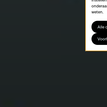
onderaan
weten.
Alle
Voork