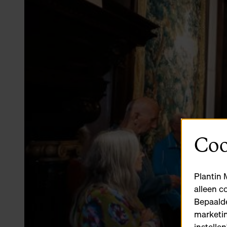
Coo
Plantin 
alleen c
Bepaalde
marketin
instelle