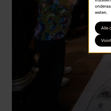
onderaan
weten.
Alle
Voork