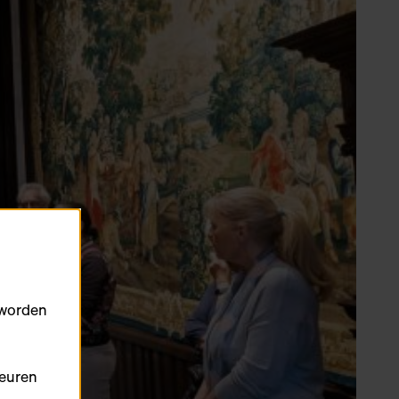
 worden
keuren