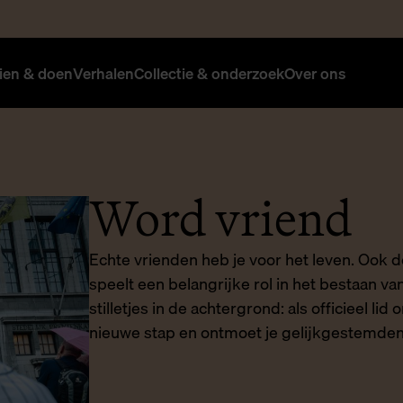
ien & doen
Verhalen
Collectie & onderzoek
Over ons
Word vriend
Echte vrienden heb je voor het leven. Ook
speelt een belangrijke rol in het bestaan v
stilletjes in de achtergrond: als officieel li
nieuwe stap en ontmoet je gelijkgestemd