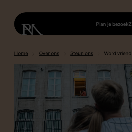
Plan je bezoek
Z
Home
Over ons
Steun ons
Word vriend